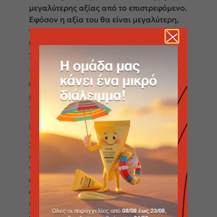
μεγαλύτερης αξίας από το επιστρεφόμενο.
Εφόσον η αξία του θα είναι μεγαλύτερη,
το προϊόν θα αποστέλλεται αφού πρώτα
θα έχει καταβληθεί από τον επισκέπτη –
χρήστη η χρηματική διαφορά.
Τα έξοδα για την αποστολή του προϊόντος
θα επιβαρύνουν τον πελάτη, εκτός και εάν
μετά την αλλαγή του προϊόντος η
παραγγελία υπερβαίνει το ποσό των 60€.
ΕΛΑΤTΩΜΑΤΙΚΑ ΠΡΟΙΟΝΤΑ
Σε περίπτωση ελαττωματικού προϊόντος,
κάθε αλλαγή και επιστροφή του μπορεί να
γίνει εντός 15 ημερών από την ημερομηνία
αγοράς προσκομίζοντας και την απόδειξη
αγοράς. Το προϊόν θα πρέπει να
επιστραφεί μαζί με τη συσκευασία του.
Στην περίπτωση ελαττωματικού προϊόντος