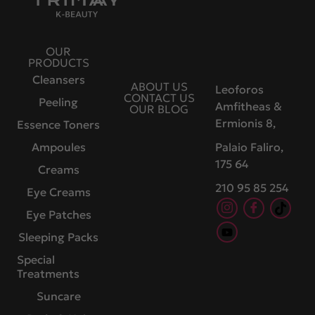
OUR
PRODUCTS
Cleansers
ABOUT US
Leoforos
CONTACT US
Peeling
Amfitheas &
OUR BLOG
Ermionis 8,
Essence Toners
Ampoules
Palaio Faliro,
175 64
Creams
210 95 85 254
Eye Creams
Eye Patches
Sleeping Packs
Special
Treatments
Suncare
Body & Hair