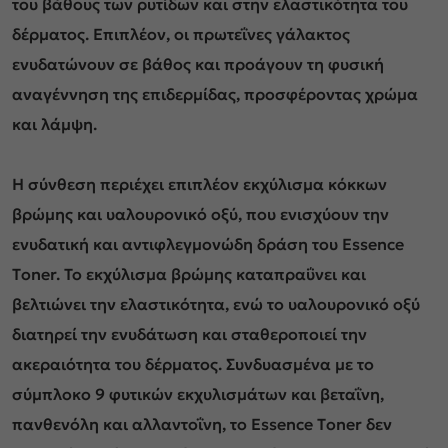
του βάθους των ρυτίδων και στην ελαστικότητα του
δέρματος. Επιπλέον, οι πρωτεΐνες γάλακτος
ενυδατώνουν σε βάθος και προάγουν τη φυσική
αναγέννηση της επιδερμίδας, προσφέροντας χρώμα
και λάμψη.
Η σύνθεση περιέχει επιπλέον εκχύλισμα κόκκων
βρώμης και υαλουρονικό οξύ, που ενισχύουν την
ενυδατική και αντιφλεγμονώδη δράση του Εssence
Τoner. Το εκχύλισμα βρώμης καταπραΰνει και
βελτιώνει την ελαστικότητα, ενώ το υαλουρονικό οξύ
διατηρεί την ενυδάτωση και σταθεροποιεί την
ακεραιότητα του δέρματος. Συνδυασμένα με το
σύμπλοκο 9 φυτικών εκχυλισμάτων και βεταΐνη,
πανθενόλη και αλλαντοΐνη, το Εssence Τoner δεν